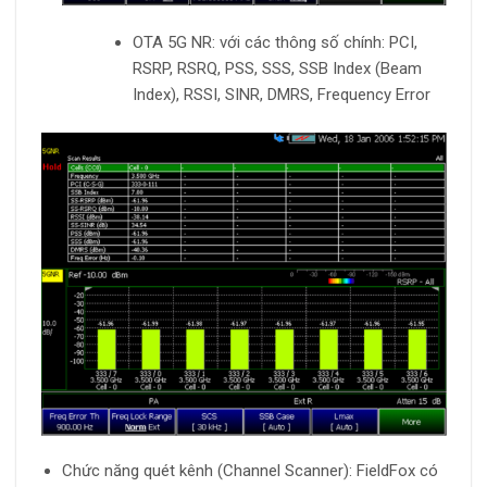
OTA 5G NR: với các thông số chính: PCI,
RSRP, RSRQ, PSS, SSS, SSB Index (Beam
Index), RSSI, SINR, DMRS, Frequency Error
Chức năng quét kênh (Channel Scanner): FieldFox có