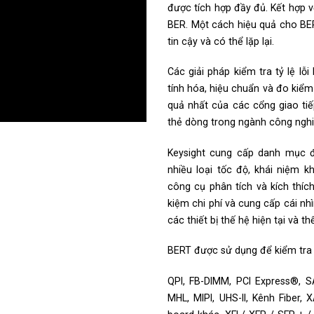
được tích hợp đầy đủ. Kết hợp
BER. Một cách hiệu quả cho BER
tin cậy và có thể lặp lại.
Các giải pháp kiểm tra tỷ lệ lỗ
tính hóa, hiệu chuẩn và đo kiểm
quả nhất của các cổng giao tiế
thẻ dòng trong ngành công nghiệ
Keysight cung cấp danh mục 
nhiều loại tốc độ, khái niệm 
công cụ phân tích và kích thíc
kiệm chi phí và cung cấp cái nh
các thiết bị thế hệ hiện tại và th
BERT được sử dụng để kiểm tra v
QPI, FB-DIMM, PCI Express®, S
MHL, MIPI, UHS-II, Kênh Fiber,