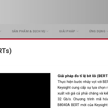
SẢN PHẨM & DỊCH VỤ
GIẢI PHÁP
ỨNG DỤNG
ERTs)
Giải pháp đo tỉ lệ bit lỗi (BERT
Thực hiện bước nhảy vọt với BE
Keysight cung cấp sự lựa chọn
xuất với giá cả phải chăng và ki
32 Gb/s. Chương trình mã hó
B8040A BERT mới của Keysight