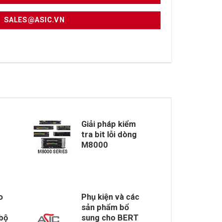
SALES@ASIC.VN
Giải pháp kiểm
tra bit lỗi dòng
M8000
o
Phụ kiện và các
sản phẩm bổ
bộ
sung cho BERT