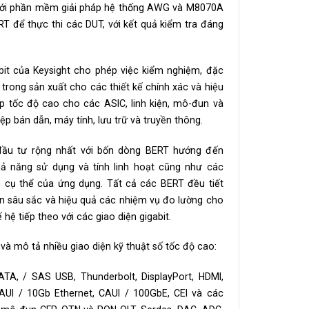
 với phần mềm giải pháp hệ thống AWG và M8070A
T để thực thi các DUT, với kết quả kiểm tra đáng
i bit của Keysight cho phép việc kiểm nghiệm, đặc
 trong sản xuất cho các thiết kế chính xác và hiệu
p tốc độ cao cho các ASIC, linh kiện, mô-đun và
p bán dẫn, máy tính, lưu trữ và truyền thông.
đầu tư rộng nhất với bốn dòng BERT hướng đến
khả năng sử dụng và tính linh hoạt cũng như các
h cụ thể của ứng dụng. Tất cả các BERT đều tiết
ìn sâu sắc và hiệu quả các nhiệm vụ đo lường cho
ế hệ tiếp theo với các giao diện gigabit.
à mô tả nhiều giao diện kỹ thuật số tốc độ cao:
ATA, / SAS USB, Thunderbolt, DisplayPort, HDMI,
 XAUI / 10Gb Ethernet, CAUI / 100GbE, CEI và các