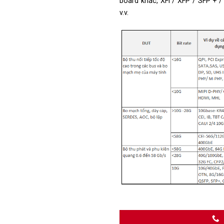
board khác, XFI / XFP / SFP + 
v.v.