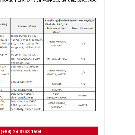
/ mô-đun CFP, OTN và PON-OLT, Serdes, DAC, ADC,
(+84) 24 3748 1504