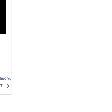
phục vụ
IT