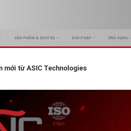
SẢN PHẨM & DỊCH VỤ
GIẢI PHÁP
ỨNG DỤNG
 mới từ ASIC Technologies