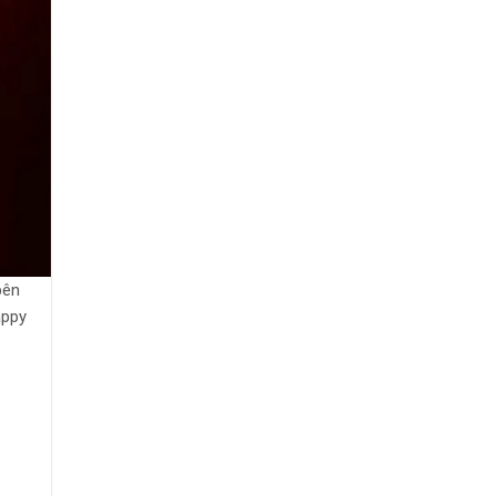
bên
appy