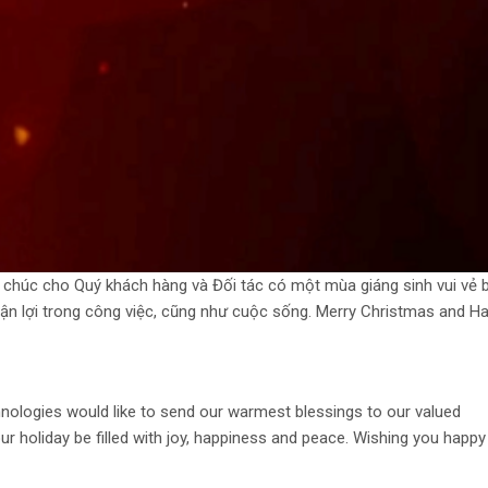
n chúc cho Quý khách hàng và Đối tác có một mùa giáng sinh vui vẻ 
ận lợi trong công việc, cũng như cuộc sống. Merry Christmas and H
logies would like to send our warmest blessings to our valued
 holiday be filled with joy, happiness and peace. Wishing you happy