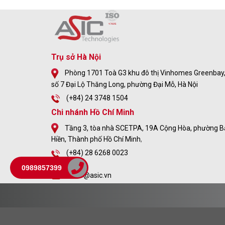
Trụ sở Hà Nội
Phòng 1701 Toà G3 khu đô thị Vinhomes Greenbay
số 7 Đại Lộ Thăng Long, phường Đại Mỗ, Hà Nội
(+84) 24 3748 1504
Chi nhánh Hồ Chí Minh
Tầng 3, tòa nhà SCETPA, 19A Cộng Hòa, phường B
Hiền, Thành phố Hồ Chí Minh
,
(+84) 28 6268 0023
0989857399
sales@asic.vn