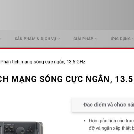
SẢN PHẨM & DỊCH VỤ
GIẢI PHÁP
ỨNG DỤNG
hân tích mạng sóng cực ngắn, 13.5 GHz
CH MẠNG SÓNG CỰC NGẮN, 13.5
Đặc điểm và chức nă
Đơn giản hóa các trạm
đỡ và ngăn xếp thiết b