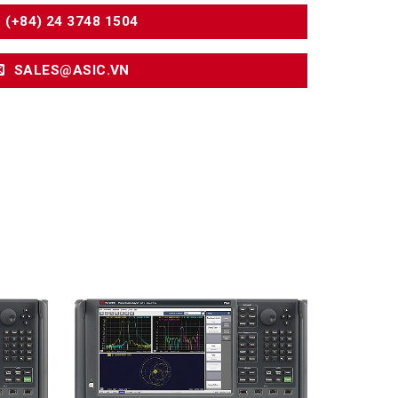
(+84) 24 3748 1504
SALES@ASIC.VN