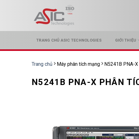
Skip
to
content
TRANG CHỦ ASIC TECHNOLOGIES
GIỚI THIỆU
Trang chủ
Máy phân tích mạng
N5241B PNA-X P
N5241B PNA-X PHÂN TÍ