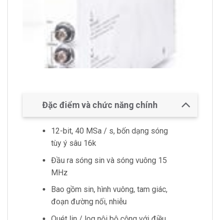
Đặc điểm và chức năng chính
12-bit, 40 MSa / s, bốn dạng sóng
tùy ý sâu 16k
Đầu ra sóng sin và sóng vuông 15
MHz
Bao gồm sin, hình vuông, tam giác,
đoạn đường nối, nhiễu
Quét lin / log nội bộ cộng với điều