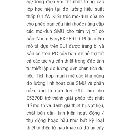
áp/dòng điện với tốt nhất trong các
lớp học hiện tại đo lường hiệu suất
thấp 0,1 fA. Kiến trúc mô-đun của nó
cho phép bạn cấu hình hoặc nâng cấp
các mô-đun SMU cho tám vị trí có
sẵn. Nhóm EasyEXPERT + Phần mềm
mô tả dựa trên GUI được trang bị và
sẵn có trên PC của bạn để hỗ trợ tất
cả các tác vụ cần thiết trong đặc tính
từ thiết lập đo lường đến phân tích dữ
liệu. Tích hợp mạnh mẽ các khả năng
đo lường linh hoạt của SMU và phần
mềm mô tả dựa trên GUI làm cho
E5270B trở thành giải pháp tốt nhất
để mô tả và đánh giá thiết bị, vật liệu,
chất bán dẫn, linh kiện hoạt động /
thụ động hoặc hầu như bất kỳ loại
thiết bị điện tử nào khác có độ tin cậy