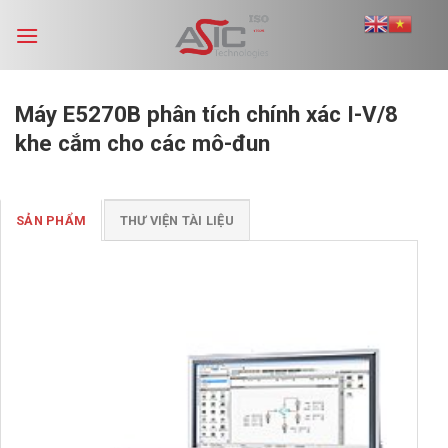
Skip
to
content
Máy E5270B phân tích chính xác I-V/8
khe cắm cho các mô-đun
SẢN PHẨM
THƯ VIỆN TÀI LIỆU