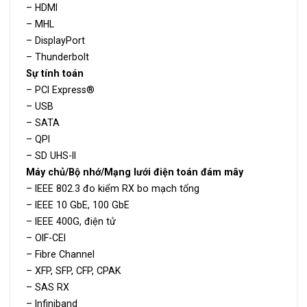
– HDMI
– MHL
– DisplayPort
– Thunderbolt
Sự tính toán
– PCI Express®
– USB
– SATA
– QPI
– SD UHS-II
Máy chủ/Bộ nhớ/Mạng lưới điện toán đám mây
– IEEE 802.3 đo kiểm RX bo mạch tổng
– IEEE 10 GbE, 100 GbE
– IEEE 400G, điện tử
– OIF-CEI
– Fibre Channel
– XFP, SFP, CFP, CPAK
– SAS RX
– Infiniband