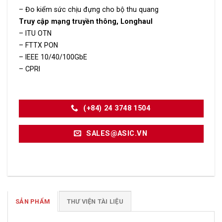
– Đo kiểm sức chịu đựng cho bộ thu quang
Truy cập mạng truyền thông, Longhaul
– ITU OTN
– FTTX PON
– IEEE 10/40/100GbE
– CPRI
(+84) 24 3748 1504
SALES@ASIC.VN
SẢN PHẨM
THƯ VIỆN TÀI LIỆU